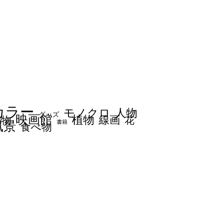
カラー
モノクロ
人物
グッズ
映画館
植物
線画
動物
花
書籍
風景
食べ物