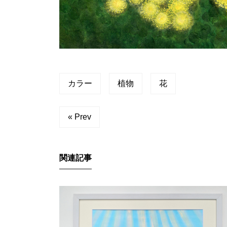
カラー
植物
花
« Prev
関連記事