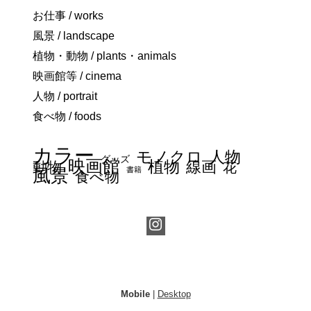
お仕事 / works
風景 / landscape
植物・動物 / plants・animals
映画館等 / cinema
人物 / portrait
食べ物 / foods
カラー
モノクロ
人物
グッズ
映画館
植物
線画
動物
花
書籍
風景
食べ物
Mobile
|
Desktop