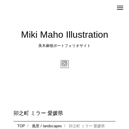
Me
Miki Maho Illustration
美木麻穂ポートフォリオサイト
卯之町 ミラー 愛媛県
TOP
風景 / landscapes
卯之町 ミラー 愛媛県