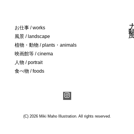
お仕事 / works
風景 / landscape
植物・動物 / plants・animals
映画館等 / cinema
人物 / portrait
食べ物 / foods
(C) 2026
Miki Maho Illustration
. All rights reserved.