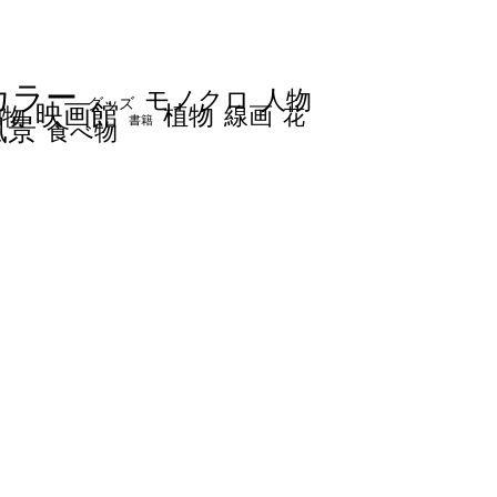
カラー
モノクロ
人物
グッズ
映画館
植物
線画
動物
花
書籍
風景
食べ物