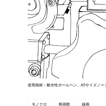
使用画材：耐水性ボールペン、A5サイズノー
モノクロ
映画館
線画