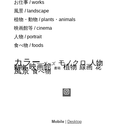
お仕事 / works
風景 / landscape
植物・動物 / plants・animals
映画館等 / cinema
人物 / portrait
食べ物 / foods
カラー
モノクロ
人物
グッズ
映画館
植物
線画
動物
花
書籍
風景
食べ物
Mobile
|
Desktop