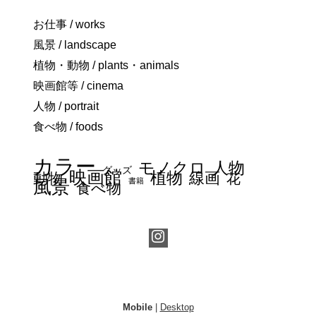
お仕事 / works
風景 / landscape
植物・動物 / plants・animals
映画館等 / cinema
人物 / portrait
食べ物 / foods
カラー
モノクロ
人物
グッズ
映画館
植物
線画
動物
花
書籍
風景
食べ物
Mobile
|
Desktop